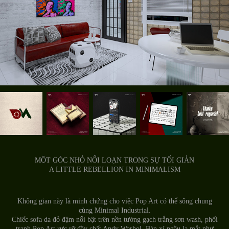
MỘT GÓC NHỎ NỔI LOẠN TRONG SỰ TỐI GIẢN
A LITTLE REBELLION IN MINIMALISM
Không gian này là minh chứng cho việc Pop Art có thể sống chung
cùng Minimal Industrial.
Chiếc sofa da đỏ đậm nổi bật trên nền tường gạch trắng sơn wash, phối
tranh Pop Art rực rỡ đầy chất Andy Warhol. Bàn xí ngầu lạ mắt như